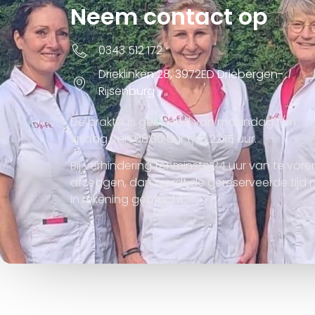
Neem contact op
0343 512 172
Drieklinken 28, 3972ED Driebergen-
Rijsenburg
De praktijk is geopend van maandag t/m
vrijdag van 08:30 uur t/m 22:15 uur.
Bij verhindering tenminste 24 uur van te vore
afzeggen, dan wordt de gereserveerde tijd n
in rekening gebracht.