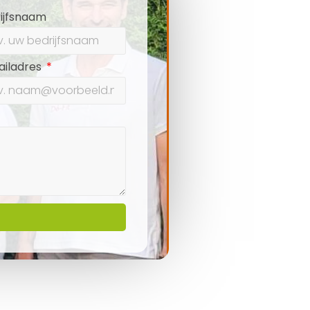
ijfsnaam
ailadres