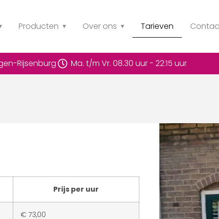
Producten
Over ons
Tarieven
Contac
rgen-Rijsenburg
Ma. t/m Vr. 08.30 uur - 22:15 uur
Prijs per uur
€ 73,00