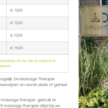
€ 73,00
€ 73,00
€ 73,00
€ 75,00
 tenminste 24 uur van te voren af te
bracht.
mogelijk. De Massage Therapie
eeswijzen’ en wordt deels of geheel
n massage therapie gebruik te
it massage therapie altijd bij uw