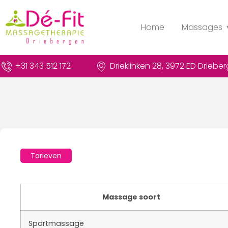
Home
Massages
+31 343 512 172
Drieklinken 28, 3972 ED Driebe
Tarieven
Massage soort
Sportmassage