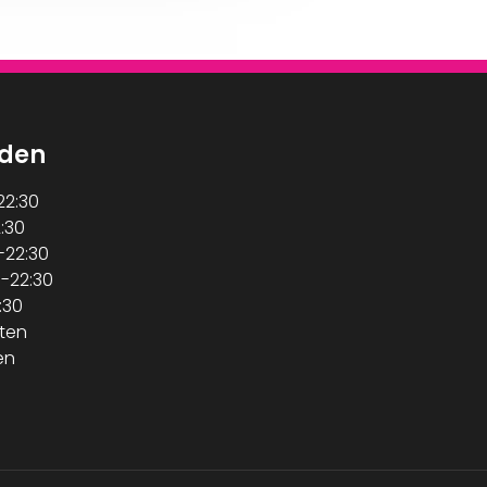
jden
2:30
:30
22:30
-22:30
:30
ten
en