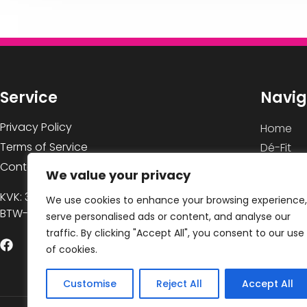
Service
Navig
Privacy Policy
Home
Terms of Service
Dé-Fit
Contact
Het tea
We value your privacy
Massag
KVK: 30267731
We use cookies to enhance your browsing experience,
Tarieven
BTW-ID: NL001465921B45
serve personalised ads or content, and analyse our
Contact
traffic. By clicking "Accept All", you consent to our use
of cookies.
Customise
Reject All
Accept All