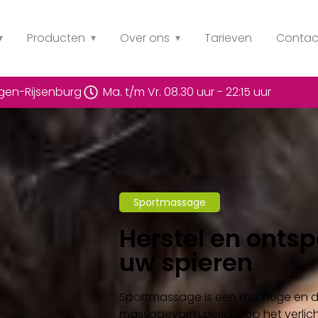
Producten
Over ons
Tarieven
Contac
rgen-Rijsenburg
Ma. t/m Vr. 08.30 uur - 22:15 uur
Sportmassage
Herstel en onts
uw spieren
Sportmassage is een krachtige en
massagevorm gericht op het verlic