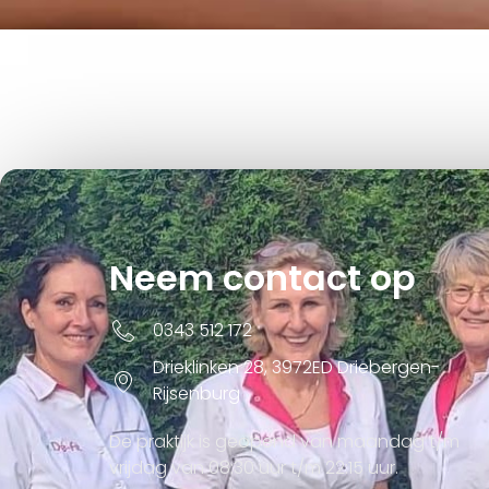
Neem contact op
0343 512 172
Drieklinken 28, 3972ED Driebergen-
Rijsenburg
De praktijk is geopend van maandag t/m
vrijdag van 08:30 uur t/m 22:15 uur.