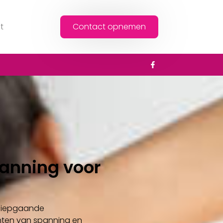
t
Contact opnemen
panning voor
 diepgaande
hten van spanning en