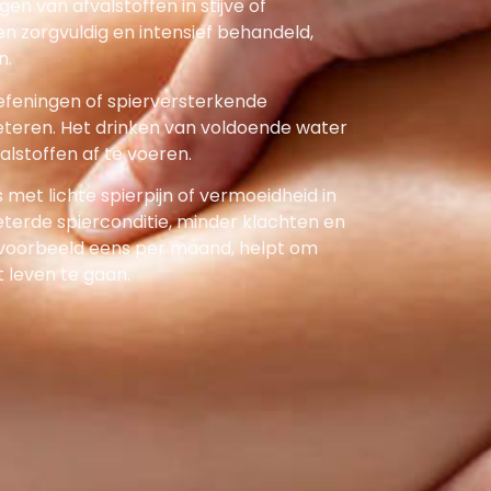
n van afvalstoffen in stijve of
 zorgvuldig en intensief behandeld,
n.
oefeningen of spierversterkende
eteren. Het drinken van voldoende water
lstoffen af te voeren.
et lichte spierpijn of vermoeidheid in
terde spierconditie, minder klachten en
jvoorbeeld eens per maand, helpt om
 leven te gaan.