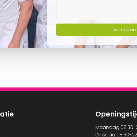
n
iet
Versturen
atie
Openingsti
Maandag 08:30-2
Dinsdag 08:30-22